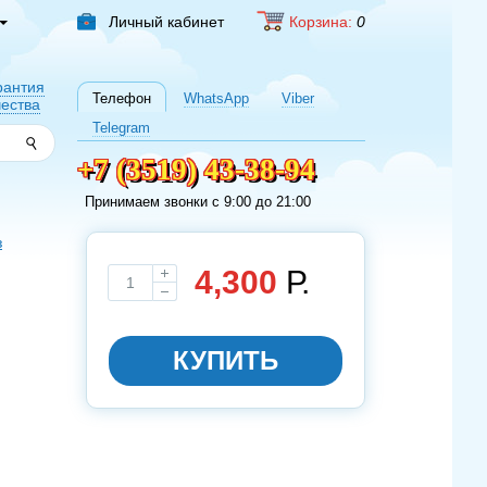
Личный
кабинет
Корзина:
0
рантия
Телефон
WhatsApp
Viber
чества
Telegram
+7 (3519) 43-38-94
Принимаем звонки c 9:00 до 21:00
з
4,300
Р.
Выбирите размер
КУПИТЬ