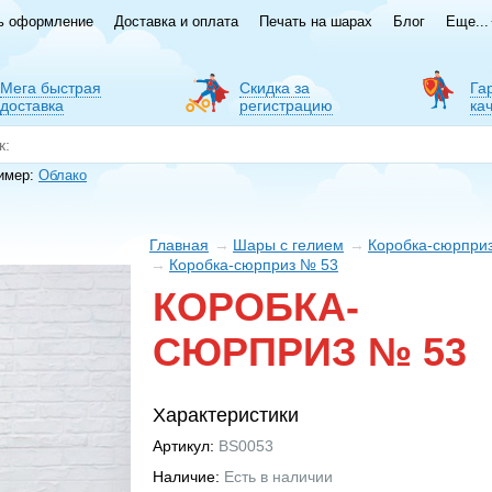
ь оформление
Доставка и оплата
Печать на шарах
Блог
Еще...
Мега быстрая
Скидка за
Га
доставка
регистрацию
ка
имер:
Облако
Главная
Шары с гелием
Коробка-сюрпри
Коробка-сюрприз № 53
КОРОБКА-
СЮРПРИЗ № 53
Характеристики
Артикул:
BS0053
Наличие:
Есть в наличии