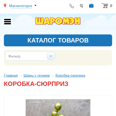
Магнитогорск
0
Toggle
navigation
КАТАЛОГ ТОВАРОВ
Фильтр
Главная
Шары с гелием
Коробка-сюрприз
КОРОБКА-СЮРПРИЗ