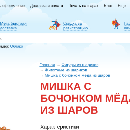
ь оформление
Доставка и оплата
Печать на шарах
Блог
Еще...
Мега быстрая
Скидка за
Га
доставка
регистрацию
ка
имер:
Облако
Главная
Фигуры из шариков
Животные из шариков
Мишка с бочонком мёда из шаров
МИШКА С
БОЧОНКОМ МЁД
ИЗ ШАРОВ
Характеристики