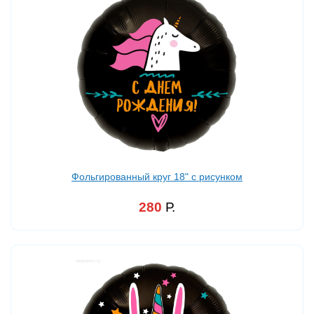
Фольгированный круг 18" с рисунком
280
Р.