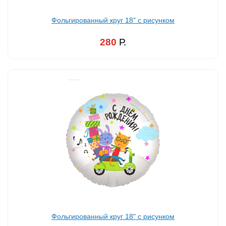
Фольгированный круг 18" с рисунком
280
Р.
Фольгированный круг 18" с рисунком