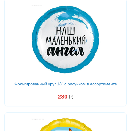
Фольгированный круг 18" с рисунком в ассортименте
280
Р.