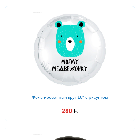
Фольгированный круг 18" с рисунком
280
Р.