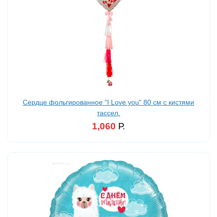
Сердце фольгированное "I Love you" 80 см с кистями
тассел.
1,060
Р.