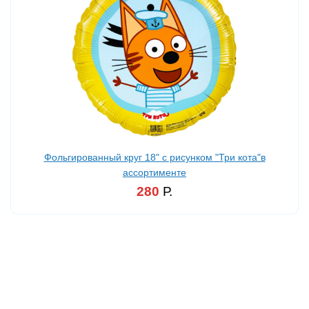
Фольгированный круг 18" с рисунком "Три кота"в
ассортименте
280
Р.