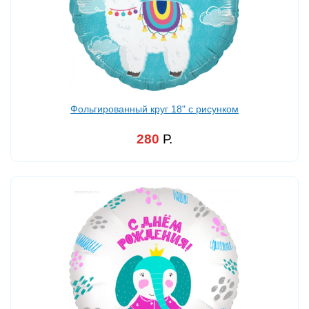
Фольгированный круг 18" с рисунком
280
Р.